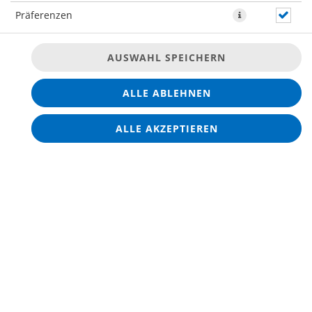
Präferenzen
* Die Preise können nach Auswahl des Stores variieren.
AUSWAHL SPEICHERN
ALLE ABLEHNEN
ALLE AKZEPTIEREN
© 2026
Chios Grill
0
Impressum
Datenschutz
Barrierefreiheit
Lieferdienstsoftware und Webshop von
SIDES